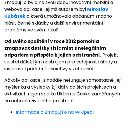
ZmapujTo byla na svou dobu inovativní mobilní a
webová aplikace, jejímž autorem byl
Miroslav
Kubásek
a která umožňovala občanům snadno
hlásit černé skládky a další environmentální
problémy ve svém okolí.
Od svého spuštění v roce 2012 pomohla
zmapovat desítky tisíc míst s nelegálním
odpadem a přispěla k jejich odstranění.
Projekt
se stal důležitým nástrojem pro veřejnost i úřady a
inspiroval podobné iniciativy v zahraničí.
Ačkoliv aplikace již nadále nefunguje samostatně, její
myšlenka a výsledky žijí dál v dalších projektech a
aktivitách nejen spolku Ukliďme Česko zaměřených
na ochranu životního prostředí.
Informace o ZmapujTo na Wikipedii