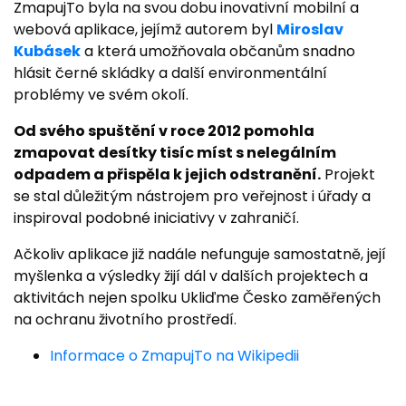
ZmapujTo byla na svou dobu inovativní mobilní a
webová aplikace, jejímž autorem byl
Miroslav
Kubásek
a která umožňovala občanům snadno
hlásit černé skládky a další environmentální
problémy ve svém okolí.
Od svého spuštění v roce 2012 pomohla
zmapovat desítky tisíc míst s nelegálním
odpadem a přispěla k jejich odstranění.
Projekt
se stal důležitým nástrojem pro veřejnost i úřady a
inspiroval podobné iniciativy v zahraničí.
Ačkoliv aplikace již nadále nefunguje samostatně, její
myšlenka a výsledky žijí dál v dalších projektech a
aktivitách nejen spolku Ukliďme Česko zaměřených
na ochranu životního prostředí.
Informace o ZmapujTo na Wikipedii