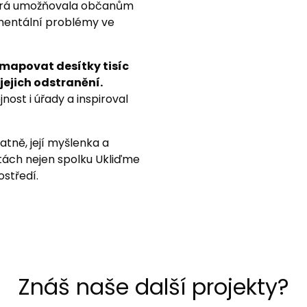
erá umožňovala občanům
nmentální problémy ve
zmapovat desítky tisíc
jejich odstranění.
nost i úřady a inspiroval
atně, její myšlenka a
vitách nejen spolku Ukliďme
středí.
Znáš naše další projekty?