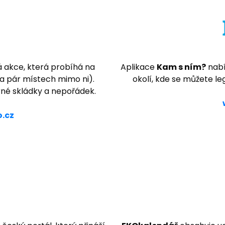
á akce, která probíhá na
Aplikace
Kam s ním?
nabí
a pár místech mimo ni).
okolí, kde se můžete l
erné skládky a nepořádek.
.cz