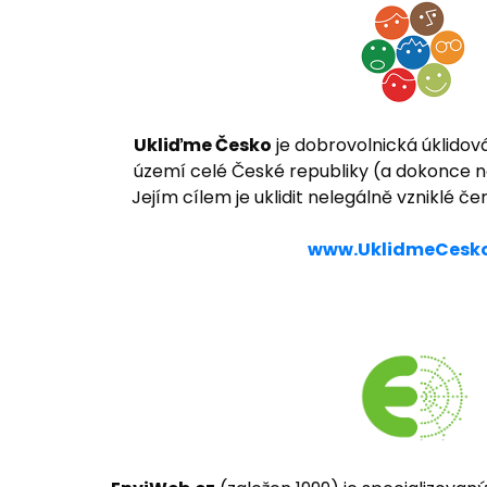
Ukliďme Česko
je dobrovolnická úklidov
území celé České republiky (a dokonce n
Jejím cílem je uklidit nelegálně vzniklé č
www.UklidmeCesko