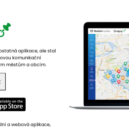
ostatná aplikace, ale stal
 novou komunikační
ným městům a obcím.
t
lní a webová aplikace,