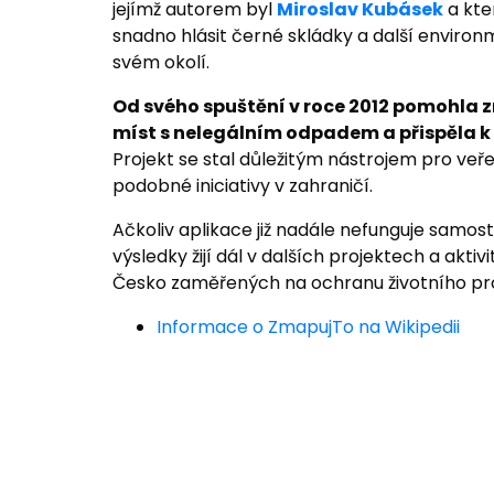
jejímž autorem byl
Miroslav Kubásek
a kt
snadno hlásit černé skládky a další enviro
svém okolí.
Od svého spuštění v roce 2012 pomohla 
míst s nelegálním odpadem a přispěla k 
Projekt se stal důležitým nástrojem pro veřej
podobné iniciativy v zahraničí.
Ačkoliv aplikace již nadále nefunguje samost
výsledky žijí dál v dalších projektech a akti
Česko zaměřených na ochranu životního pro
Informace o ZmapujTo na Wikipedii