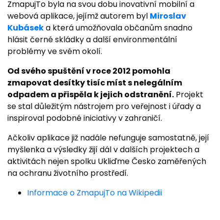
ZmapujTo byla na svou dobu inovativní mobilní a
webová aplikace, jejímž autorem byl
Miroslav
Kubásek
a která umožňovala občanům snadno
hlásit černé skládky a další environmentální
problémy ve svém okolí.
Od svého spuštění v roce 2012 pomohla
zmapovat desítky tisíc míst s nelegálním
odpadem a přispěla k jejich odstranění.
Projekt
se stal důležitým nástrojem pro veřejnost i úřady a
inspiroval podobné iniciativy v zahraničí.
Ačkoliv aplikace již nadále nefunguje samostatně, její
myšlenka a výsledky žijí dál v dalších projektech a
aktivitách nejen spolku Ukliďme Česko zaměřených
na ochranu životního prostředí.
Informace o ZmapujTo na Wikipedii