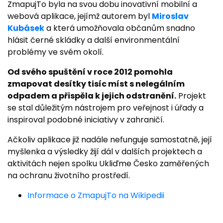
ZmapujTo byla na svou dobu inovativní mobilní a
webová aplikace, jejímž autorem byl
Miroslav
Kubásek
a která umožňovala občanům snadno
hlásit černé skládky a další environmentální
problémy ve svém okolí.
Od svého spuštění v roce 2012 pomohla
zmapovat desítky tisíc míst s nelegálním
odpadem a přispěla k jejich odstranění.
Projekt
se stal důležitým nástrojem pro veřejnost i úřady a
inspiroval podobné iniciativy v zahraničí.
Ačkoliv aplikace již nadále nefunguje samostatně, její
myšlenka a výsledky žijí dál v dalších projektech a
aktivitách nejen spolku Ukliďme Česko zaměřených
na ochranu životního prostředí.
Informace o ZmapujTo na Wikipedii