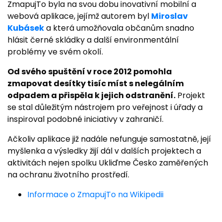
ZmapujTo byla na svou dobu inovativní mobilní a
webová aplikace, jejímž autorem byl
Miroslav
Kubásek
a která umožňovala občanům snadno
hlásit černé skládky a další environmentální
problémy ve svém okolí.
Od svého spuštění v roce 2012 pomohla
zmapovat desítky tisíc míst s nelegálním
odpadem a přispěla k jejich odstranění.
Projekt
se stal důležitým nástrojem pro veřejnost i úřady a
inspiroval podobné iniciativy v zahraničí.
Ačkoliv aplikace již nadále nefunguje samostatně, její
myšlenka a výsledky žijí dál v dalších projektech a
aktivitách nejen spolku Ukliďme Česko zaměřených
na ochranu životního prostředí.
Informace o ZmapujTo na Wikipedii