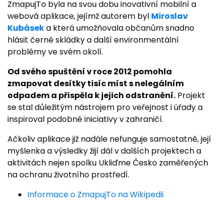
ZmapujTo byla na svou dobu inovativní mobilní a
webová aplikace, jejímž autorem byl
Miroslav
Kubásek
a která umožňovala občanům snadno
hlásit černé skládky a další environmentální
problémy ve svém okolí.
Od svého spuštění v roce 2012 pomohla
zmapovat desítky tisíc míst s nelegálním
odpadem a přispěla k jejich odstranění.
Projekt
se stal důležitým nástrojem pro veřejnost i úřady a
inspiroval podobné iniciativy v zahraničí.
Ačkoliv aplikace již nadále nefunguje samostatně, její
myšlenka a výsledky žijí dál v dalších projektech a
aktivitách nejen spolku Ukliďme Česko zaměřených
na ochranu životního prostředí.
Informace o ZmapujTo na Wikipedii