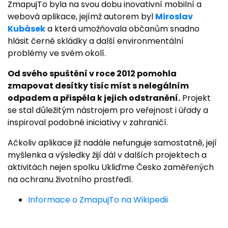
ZmapujTo byla na svou dobu inovativní mobilní a
webová aplikace, jejímž autorem byl
Miroslav
Kubásek
a která umožňovala občanům snadno
hlásit černé skládky a další environmentální
problémy ve svém okolí.
Od svého spuštění v roce 2012 pomohla
zmapovat desítky tisíc míst s nelegálním
odpadem a přispěla k jejich odstranění.
Projekt
se stal důležitým nástrojem pro veřejnost i úřady a
inspiroval podobné iniciativy v zahraničí.
Ačkoliv aplikace již nadále nefunguje samostatně, její
myšlenka a výsledky žijí dál v dalších projektech a
aktivitách nejen spolku Ukliďme Česko zaměřených
na ochranu životního prostředí.
Informace o ZmapujTo na Wikipedii